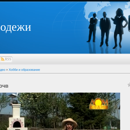
лодежи
RSS
део
»
Хобби и образование
очв