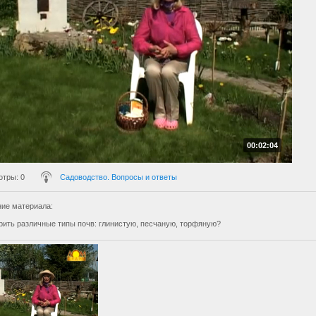
00:02:04
отры
: 0
Садоводство. Вопросы и ответы
ие материала
:
урить различные типы почв: глинистую, песчаную, торфяную?