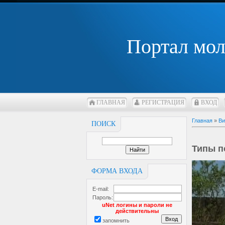
Портал мо
ГЛАВНАЯ
РЕГИСТРАЦИЯ
ВХОД
Главная
»
Ви
ПОИСК
Типы п
ФОРМА ВХОДА
E-mail:
Пароль:
uNet логины и пароли не
действительны
запомнить