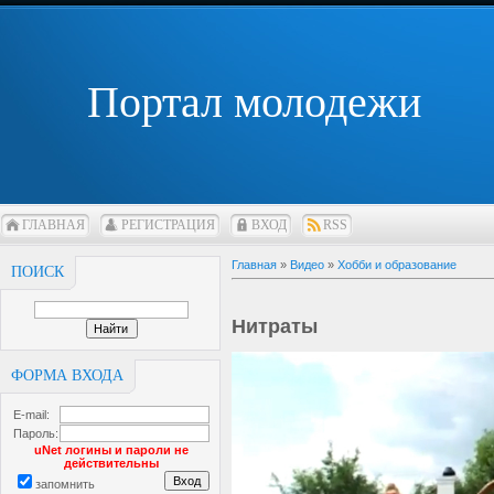
Портал молодежи
ГЛАВНАЯ
РЕГИСТРАЦИЯ
ВХОД
RSS
Главная
»
Видео
»
Хобби и образование
ПОИСК
Нитраты
ФОРМА ВХОДА
E-mail:
Пароль:
uNet логины и пароли не
действительны
запомнить