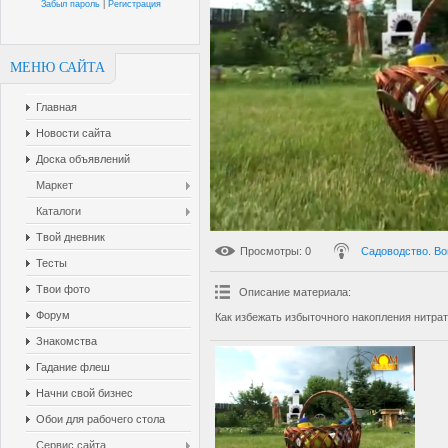
Забыл пароль
|
Регистрация
МЕНЮ САЙТА
Главная
Новости сайта
Доска объявлений
Маркет
Каталоги
Твой дневник
Просмотры
: 0
Садоводство. Во
Тесты
Твои фото
Описание материала
:
Форум
Как избежать избыточного накопления нитра
Знакомства
Гадание флеш
Начни свой бизнес
Обои для рабочего стола
Сервис сайта