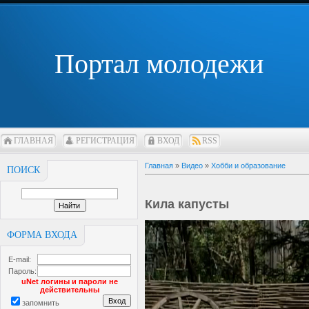
Портал молодежи
ГЛАВНАЯ
РЕГИСТРАЦИЯ
ВХОД
RSS
Главная
»
Видео
»
Хобби и образование
ПОИСК
Кила капусты
ФОРМА ВХОДА
E-mail:
Пароль:
uNet логины и пароли не
действительны
запомнить