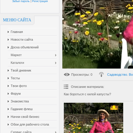
Забыл пароль
|
Регистрация
МЕНЮ САЙТА
Главная
Новости сайта
Доска объявлений
Маркет
Каталоги
Твой дневник
Просмотры
: 0
Садоводство. Во
Тесты
Твои фото
Описание материала
:
Форум
Как бороться с килой капусты?
Знакомства
Гадание флеш
Начни свой бизнес
Обои для рабочего стола
Сервис сайта