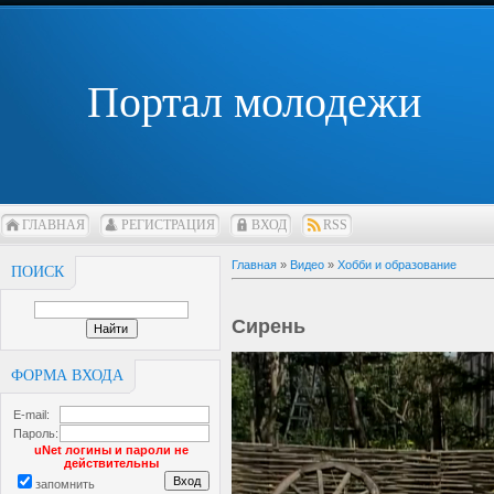
Портал молодежи
ГЛАВНАЯ
РЕГИСТРАЦИЯ
ВХОД
RSS
Главная
»
Видео
»
Хобби и образование
ПОИСК
Сирень
ФОРМА ВХОДА
E-mail:
Пароль:
uNet логины и пароли не
действительны
запомнить