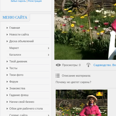
Забыл пароль
|
Регистрация
МЕНЮ САЙТА
Главная
Новости сайта
Доска объявлений
Маркет
Каталоги
Твой дневник
Просмотры
: 0
Садоводство. Во
Тесты
Твои фото
Описание материала
:
Форум
Почему не цветет сирень?
Знакомства
Гадание флеш
Начни свой бизнес
Обои для рабочего стола
Сервис сайта