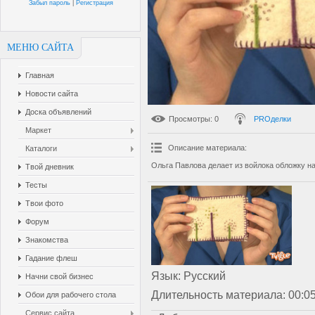
Забыл пароль
|
Регистрация
МЕНЮ САЙТА
Главная
Новости сайта
Доска объявлений
Просмотры
: 0
PROделки
Маркет
Описание материала
:
Каталоги
Ольга Павлова делает из войлока обложку на
Твой дневник
Тесты
Твои фото
Форум
Знакомства
Гадание флеш
Язык
: Русский
Начни свой бизнес
Длительность материала
: 00:0
Обои для рабочего стола
Сервис сайта