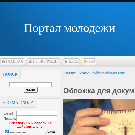
Портал молодежи
ГЛАВНАЯ
РЕГИСТРАЦИЯ
ВХОД
RSS
Главная
»
Видео
»
Хобби и образование
ПОИСК
Обложка для докум
ФОРМА ВХОДА
E-mail:
Пароль:
uNet логины и пароли не
действительны
запомнить