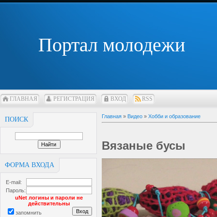
Портал молодежи
ГЛАВНАЯ
РЕГИСТРАЦИЯ
ВХОД
RSS
Главная
»
Видео
»
Хобби и образование
ПОИСК
Вязаные бусы
ФОРМА ВХОДА
E-mail:
Пароль:
uNet логины и пароли не
действительны
запомнить