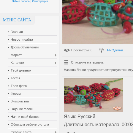
Забыл пароль
|
Регистрация
МЕНЮ САЙТА
Главная
Новости сайта
Доска объявлений
Просмотры
: 0
PROделки
Маркет
Описание материала
:
Каталоги
Наташа Ленци предлагает авторскую технику
Твой дневник
Тесты
Твои фото
Форум
Знакомства
Гадание флеш
Язык
: Русский
Начни свой бизнес
Длительность материала
: 00:0
Обои для рабочего стола
Сервис сайта