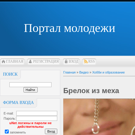
Портал молодежи
ГЛАВНАЯ
РЕГИСТРАЦИЯ
ВХОД
RSS
Главная
»
Видео
»
Хобби и образование
ПОИСК
Брелок из меха
ФОРМА ВХОДА
E-mail:
Пароль:
uNet логины и пароли не
действительны
запомнить