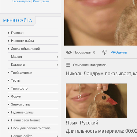
Забыл пароль
|
Регистрация
МЕНЮ САЙТА
Главная
Новости сайта
Доска объявлений
Просмотры
: 0
PROделки
Маркет
Каталоги
Описание материала
:
Твой дневник
Николь Ландрум показывает, ка
Тесты
Твои фото
Форум
Знакомства
Гадание флеш
Начни свой бизнес
Язык
: Русский
Обои для рабочего стола
Длительность материала
: 00:0
Сервис сайта