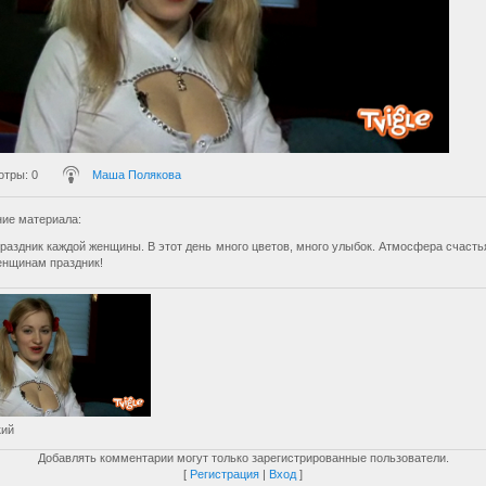
отры
: 0
Маша Полякова
ие материала
:
праздник каждой женщины. В этот день много цветов, много улыбок. Атмосфера счасть
енщинам праздник!
кий
Добавлять комментарии могут только зарегистрированные пользователи.
[
Регистрация
|
Вход
]