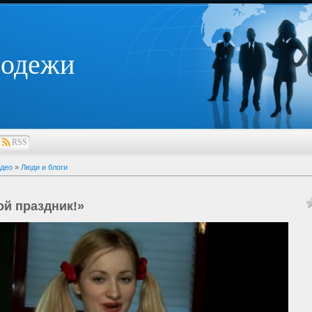
лодежи
RSS
део
»
Люди и блоги
ой праздник!»