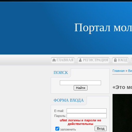
Портал мо
ГЛАВНАЯ
РЕГИСТРАЦИЯ
ВХОД
Главная
»
Ви
ПОИСК
«Это м
ФОРМА ВХОДА
E-mail:
Пароль:
uNet логины и пароли не
действительны
запомнить