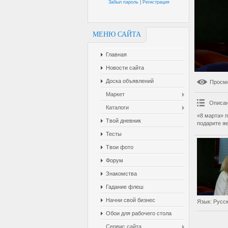
Забыл пароль
|
Регистрация
МЕНЮ САЙТА
Главная
Новости сайта
Доска объявлений
Просм
Маркет
Описан
Каталоги
«8 марта» 
Твой дневник
подарите ж
Тесты
Твои фото
Форум
Знакомства
Гадание флеш
Начни свой бизнес
Язык
: Русс
Обои для рабочего стола
Сервис сайта