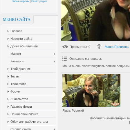
Забыл пароль
|
Регистрация
МЕНЮ САЙТА
Главная
Новости сайта
Доска объявлений
Просмотры
: 0
Маша Полякова
Маркет
Описание материала
:
Каталоги
Маша очень любит покупать всякие вещички.
Твой дневник
Тесты
Твои фото
Форум
Знакомства
Гадание флеш
Язык
: Русский
Начни свой бизнес
Добавлять комментарии мо
Обои для рабочего стола
Сервис сайта