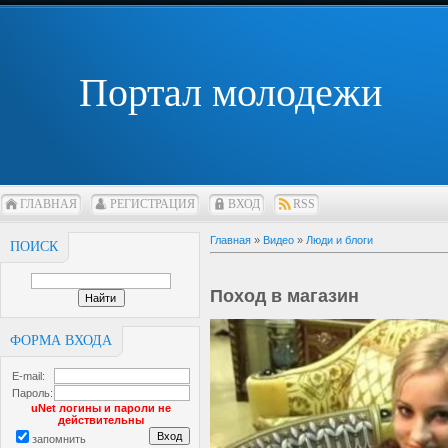
Портал молодежи
ГЛАВНАЯ
РЕГИСТРАЦИЯ
ВХОД
RSS
Главная
»
Видео
»
Люди и блоги
ПОИСК
Поход в магазин
ФОРМА ВХОДА
E-mail:
Пароль:
uNet логины и пароли не
действительны
запомнить