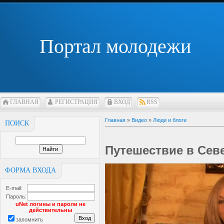
Портал молодежи
ГЛАВНАЯ
РЕГИСТРАЦИЯ
ВХОД
RSS
Главная
»
Видео
»
Люди и блоги
ПОИСК
Путешествие в Се
ФОРМА ВХОДА
E-mail:
Пароль:
uNet логины и пароли не
действительны
запомнить