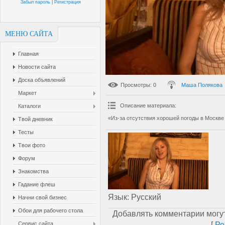
Забыл пароль
|
Регистрация
МЕНЮ САЙТА
Главная
Новости сайта
Доска объявлений
Просмотры
: 0
Маша Полякова
Маркет
Описание материала
:
Каталоги
«Из-за отсутствия хорошей погоды в Москве
Твой дневник
Тесты
Твои фото
Форум
Знакомства
Гадание флеш
Язык
: Русский
Начни свой бизнес
Обои для рабочего стола
Добавлять комментарии могут
[
Ре
Сервис сайта