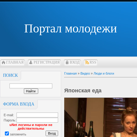
Портал молодежи
ГЛАВНАЯ
РЕГИСТРАЦИЯ
ВХОД
RSS
Главная
»
Видео
»
Люди и блоги
ПОИСК
Японская еда
ФОРМА ВХОДА
E-mail:
Пароль:
uNet логины и пароли не
действительны
запомнить