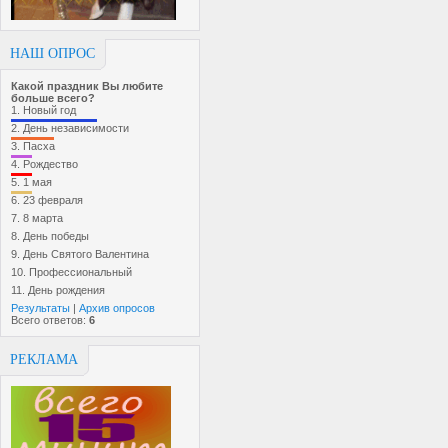
НАШ ОПРОС
Какой праздник Вы любите
больше всего?
1.
Новый год
2.
День независимости
3.
Пасха
4.
Рождество
5.
1 мая
6.
23 февраля
7.
8 марта
8.
День победы
9.
День Святого Валентина
10.
Профессиональный
11.
День рождения
Результаты
|
Архив опросов
Всего ответов:
6
РЕКЛАМА