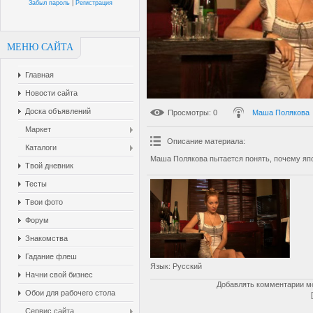
Забыл пароль
|
Регистрация
МЕНЮ САЙТА
Главная
Новости сайта
Доска объявлений
Просмотры
: 0
Маша Полякова
Маркет
Описание материала
:
Каталоги
Маша Полякова пытается понять, почему япо
Твой дневник
Тесты
Твои фото
Форум
Знакомства
Гадание флеш
Язык
: Русский
Начни свой бизнес
Добавлять комментарии мо
Обои для рабочего стола
Сервис сайта