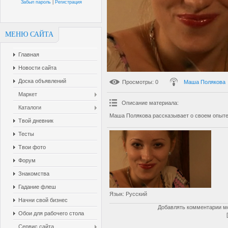
Забыл пароль
|
Регистрация
МЕНЮ САЙТА
Главная
Новости сайта
Доска объявлений
Просмотры
: 0
Маша Полякова
Маркет
Описание материала
:
Каталоги
Маша Полякова рассказывает о своем опыте
Твой дневник
Тесты
Твои фото
Форум
Знакомства
Гадание флеш
Язык
: Русский
Начни свой бизнес
Добавлять комментарии мо
Обои для рабочего стола
Сервис сайта