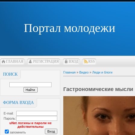
Портал молодежи
ГЛАВНАЯ
РЕГИСТРАЦИЯ
ВХОД
RSS
Главная
»
Видео
»
Люди и блоги
ПОИСК
Гастрономические мысли
ФОРМА ВХОДА
E-mail:
Пароль:
uNet логины и пароли не
действительны
запомнить