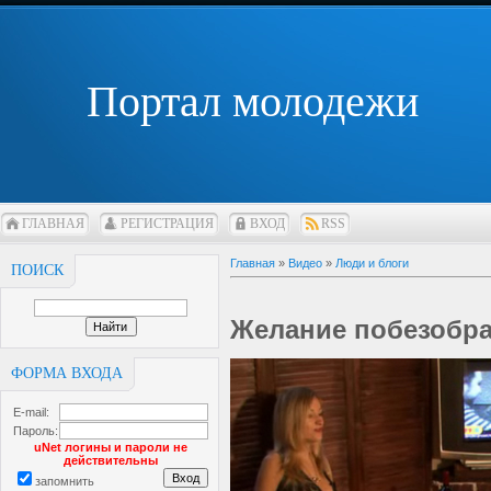
Портал молодежи
ГЛАВНАЯ
РЕГИСТРАЦИЯ
ВХОД
RSS
Главная
»
Видео
»
Люди и блоги
ПОИСК
Желание побезобра
ФОРМА ВХОДА
E-mail:
Пароль:
uNet логины и пароли не
действительны
запомнить