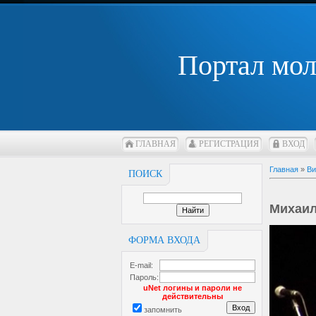
Портал мо
ГЛАВНАЯ
РЕГИСТРАЦИЯ
ВХОД
Главная
»
Ви
ПОИСК
Михаил
ФОРМА ВХОДА
E-mail:
Пароль:
uNet логины и пароли не
действительны
запомнить