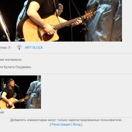
отры
: 0
ART-SLUZA
ие материала
:
ти Булата Окуджавы.
кий
Добавлять комментарии могут только зарегистрированные пользователи.
[
Регистрация
|
Вход
]