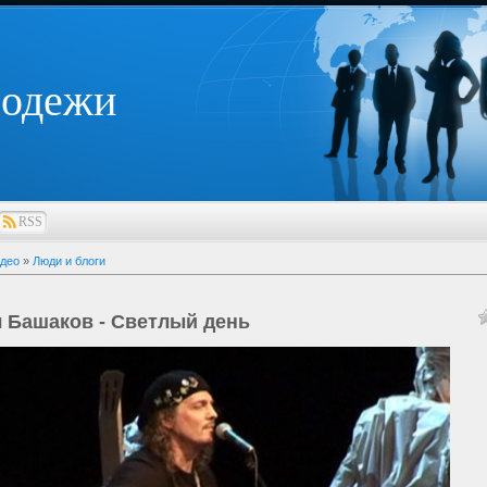
лодежи
RSS
део
»
Люди и блоги
 Башаков - Светлый день