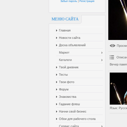
Забыл пароль
|
Регистрация
МЕНЮ САЙТА
Главная
Новости сайта
Доска объявлений
Просм
Маркет
Описан
Каталоги
Вечер памя
Твой дневник
Тесты
Твои фото
Форум
Знакомства
Гадание флеш
Язык
: Русс
Начни свой бизнес
Обои для рабочего стола
Сервис сайта