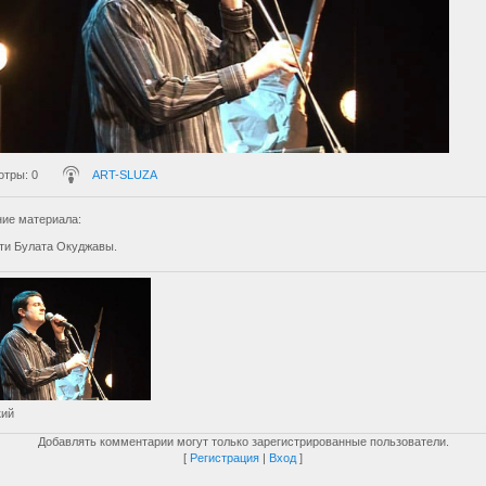
отры
: 0
ART-SLUZA
ие материала
:
ти Булата Окуджавы.
кий
Добавлять комментарии могут только зарегистрированные пользователи.
[
Регистрация
|
Вход
]