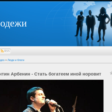
лодежи
RSS
део
»
Люди и блоги
нтин Арбенин - Стать богатеем иной норовит