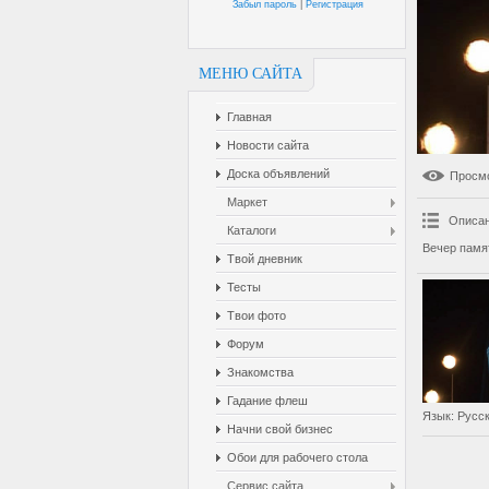
Забыл пароль
|
Регистрация
МЕНЮ САЙТА
Главная
Новости сайта
Доска объявлений
Просм
Маркет
Описан
Каталоги
Вечер памя
Твой дневник
Тесты
Твои фото
Форум
Знакомства
Гадание флеш
Язык
: Русс
Начни свой бизнес
Обои для рабочего стола
Сервис сайта