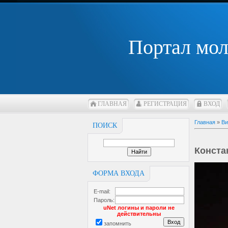
Портал мо
ГЛАВНАЯ
РЕГИСТРАЦИЯ
ВХОД
Главная
»
Ви
ПОИСК
Конста
ФОРМА ВХОДА
E-mail:
Пароль:
uNet логины и пароли не
действительны
запомнить