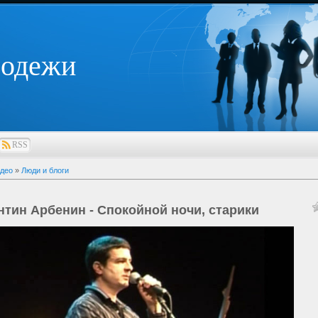
лодежи
RSS
део
»
Люди и блоги
нтин Арбенин - Спокойной ночи, старики