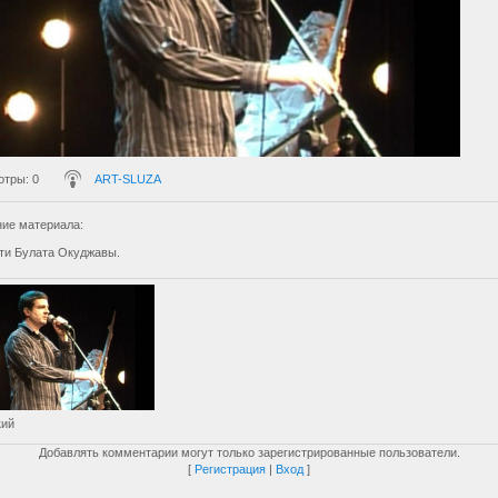
отры
: 0
ART-SLUZA
ие материала
:
ти Булата Окуджавы.
кий
Добавлять комментарии могут только зарегистрированные пользователи.
[
Регистрация
|
Вход
]