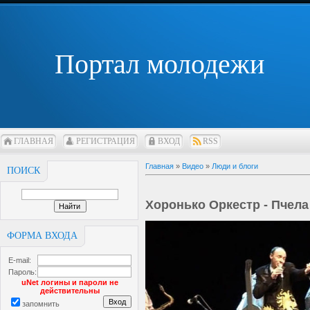
Портал молодежи
ГЛАВНАЯ
РЕГИСТРАЦИЯ
ВХОД
RSS
Главная
»
Видео
»
Люди и блоги
ПОИСК
Хоронько Оркестр - Пчела
ФОРМА ВХОДА
E-mail:
Пароль:
uNet логины и пароли не
действительны
запомнить