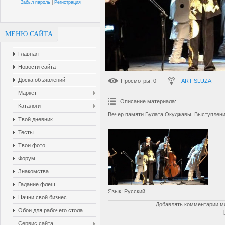
Забыл пароль
|
Регистрация
МЕНЮ САЙТА
Главная
Новости сайта
Доска объявлений
Просмотры
: 0
ART-SLUZA
Маркет
Описание материала
:
Каталоги
Вечер памяти Булата Окуджавы. Выступлени
Твой дневник
Тесты
Твои фото
Форум
Знакомства
Гадание флеш
Язык
: Русский
Начни свой бизнес
Добавлять комментарии мо
Обои для рабочего стола
Сервис сайта