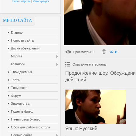
Забыл пароль
|
Регистрация
МЕНЮ САЙТА
Главная
Новости сайта
Доска объявлений
Просмотры
: 0
ЖТВ
Маркет
Каталоги
Описание материала
:
Твой дневник
Продолжение шоу. Обсуждение
действий.
Тесты
Твои фото
Форум
Знакомства
Гадание флеш
Начни свой бизнес
Обои для рабочего стола
Язык
: Русский
Сервис сайта