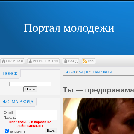
Портал молодежи
ГЛАВНАЯ
РЕГИСТРАЦИЯ
ВХОД
RSS
Главная
»
Видео
»
Люди и блоги
ПОИСК
Ты — предпринимат
ФОРМА ВХОДА
E-mail:
Пароль:
uNet логины и пароли не
действительны
запомнить