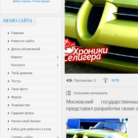
Забыл пароль
|
Регистрация
МЕНЮ САЙТА
Главная
Новости сайта
Доска объявлений
Маркет
Каталоги
Твой дневник
Просмотры
: 0
ЖТВ
Тесты
Твои фото
Описание материала
:
Форум
Московский государствен
Знакомства
представил разработки своих 
Гадание флеш
Начни свой бизнес
Обои для рабочего стола
Сервис сайта