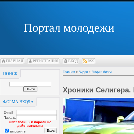
Портал молодежи
ГЛАВНАЯ
РЕГИСТРАЦИЯ
ВХОД
RSS
Главная
»
Видео
»
Люди и блоги
ПОИСК
Хроники Селигера
ФОРМА ВХОДА
E-mail:
Пароль:
uNet логины и пароли не
действительны
запомнить