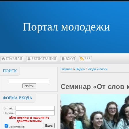
Портал молодежи
ГЛАВНАЯ
РЕГИСТРАЦИЯ
ВХОД
RSS
Главная
»
Видео
»
Люди и блоги
ПОИСК
Семинар «От слов 
ФОРМА ВХОДА
E-mail:
Пароль:
uNet логины и пароли не
действительны
запомнить