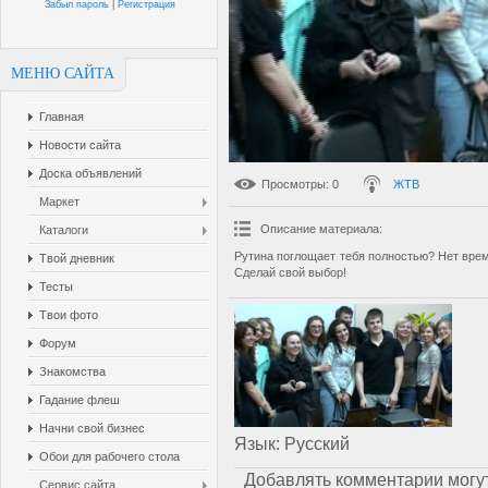
Забыл пароль
|
Регистрация
МЕНЮ САЙТА
Главная
Новости сайта
Доска объявлений
Просмотры
: 0
ЖТВ
Маркет
Описание материала
:
Каталоги
Рутина поглощает тебя полностью? Нет вре
Твой дневник
Сделай свой выбор!
Тесты
Твои фото
Форум
Знакомства
Гадание флеш
Начни свой бизнес
Язык
: Русский
Обои для рабочего стола
Добавлять комментарии могут
Сервис сайта