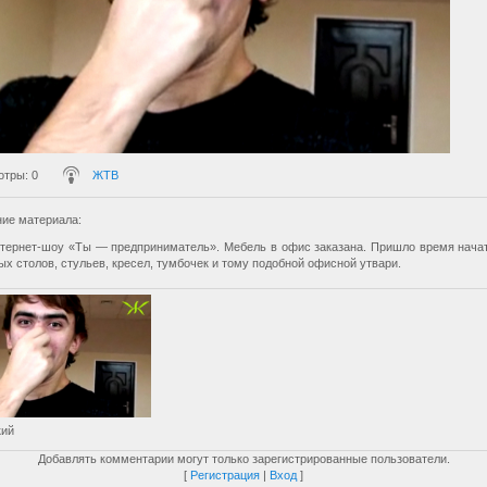
отры
: 0
ЖТВ
ие материала
:
нтернет-шоу «Ты — предприниматель». Мебель в офис заказана. Пришло время начат
х столов, стульев, кресел, тумбочек и тому подобной офисной утвари.
кий
Добавлять комментарии могут только зарегистрированные пользователи.
[
Регистрация
|
Вход
]