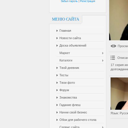
Забыл пароль
|
Регистрация
МЕНЮ САЙТА
Главная
Новости сайта
Доска объявлений
Просм
Маркет
Описан
Каталоги
17 серия и
Твой дневник
долгожданны
Тесты
Твои фото
Форум
Знакомства
Гадание флеш
Начни свой бизнес
Язык
: Русс
Обои для рабочего стола
Сервис сайта