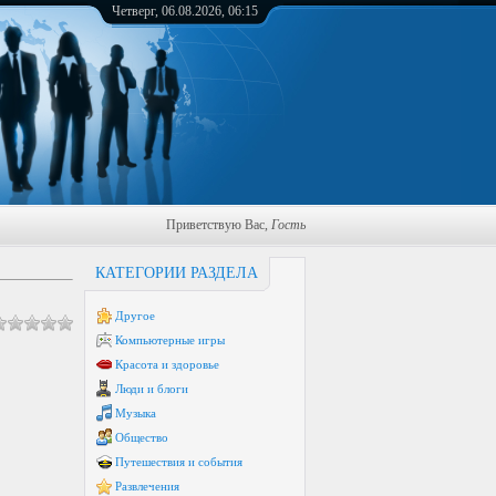
Четверг, 06.08.2026, 06:15
Приветствую Вас
,
Гость
КАТЕГОРИИ РАЗДЕЛА
Другое
Компьютерные игры
Красота и здоровье
Люди и блоги
Музыка
Общество
Путешествия и события
Развлечения