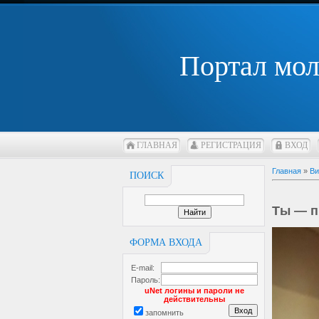
Портал мо
ГЛАВНАЯ
РЕГИСТРАЦИЯ
ВХОД
Главная
»
Ви
ПОИСК
Ты — п
ФОРМА ВХОДА
E-mail:
Пароль:
uNet логины и пароли не
действительны
запомнить