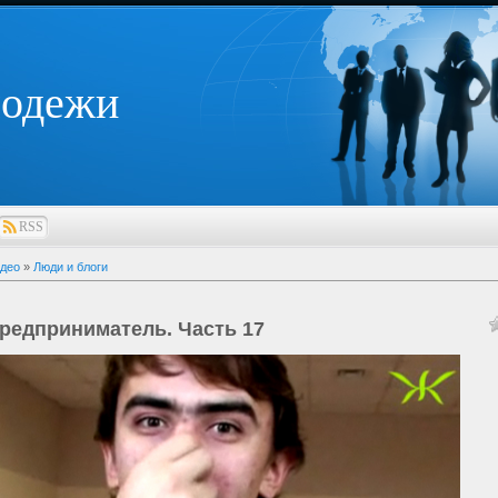
лодежи
RSS
део
»
Люди и блоги
редприниматель. Часть 17