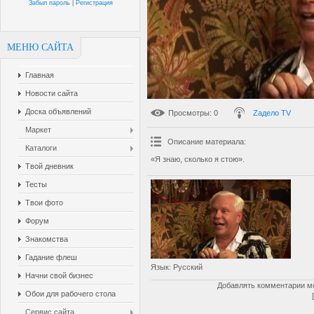
Забыл пароль
|
Регистрация
МЕНЮ САЙТА
Главная
Новости сайта
Доска объявлений
Просмотры
: 0
Zадело TV
Маркет
Описание материала
:
Каталоги
«Я знаю, сколько я стою».
Твой дневник
Тесты
Твои фото
Форум
Знакомства
Гадание флеш
Язык
: Русский
Начни свой бизнес
Добавлять комментарии мо
Обои для рабочего стола
Сервис сайта