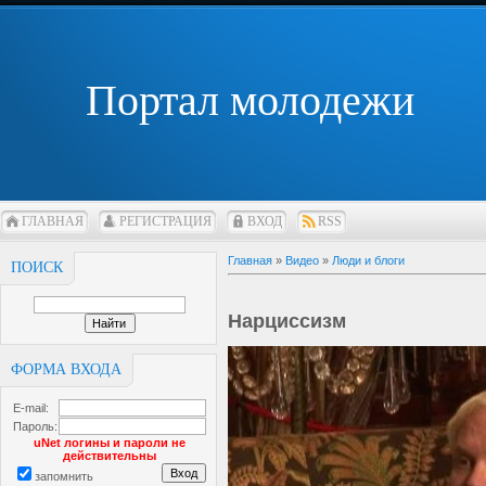
Портал молодежи
ГЛАВНАЯ
РЕГИСТРАЦИЯ
ВХОД
RSS
Главная
»
Видео
»
Люди и блоги
ПОИСК
Нарциссизм
ФОРМА ВХОДА
E-mail:
Пароль:
uNet логины и пароли не
действительны
запомнить