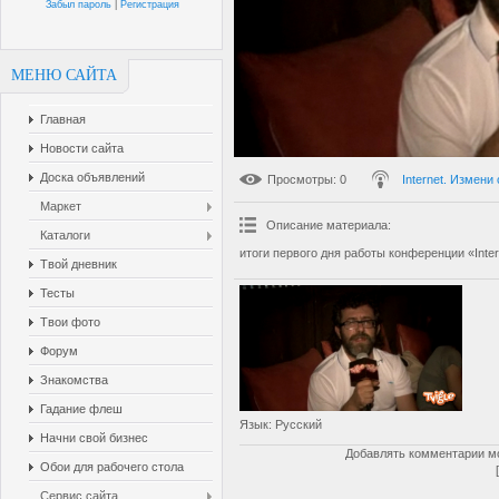
Забыл пароль
|
Регистрация
МЕНЮ САЙТА
Главная
Новости сайта
Доска объявлений
Просмотры
: 0
Internet. Измени
Маркет
Описание материала
:
Каталоги
итоги первого дня работы конференции «Inter
Твой дневник
Тесты
Твои фото
Форум
Знакомства
Гадание флеш
Язык
: Русский
Начни свой бизнес
Добавлять комментарии мо
Обои для рабочего стола
Сервис сайта