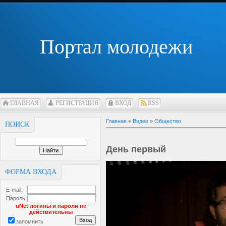
Портал молодежи
ГЛАВНАЯ
РЕГИСТРАЦИЯ
ВХОД
RSS
Главная
»
Видео
»
Общество
ПОИСК
День первый
ФОРМА ВХОДА
E-mail:
Пароль:
uNet логины и пароли не
действительны
запомнить