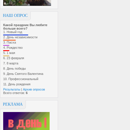
НАШ ОПРОС
Какой праздник Вы любите
больше всего?
1.
Новый год
2.
День независимости
3.
Пасха
4.
Рождество
5.
1 мая
6.
23 февраля
7.
8 марта
8.
День победы
9.
День Святого Валентина
10.
Профессиональный
11.
День рождения
Результаты
|
Архив опросов
Всего ответов:
6
РЕКЛАМА