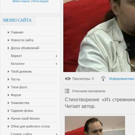
Забыл пароль
|
Регистрация
МЕНЮ САЙТА
Главная
Новости сайта
Доска объявлений
Маркет
Каталоги
Твой дневник
Просмотры
: 0
Инфоромантики
Тесты
Твои фото
Описание материала
:
Форум
Стихотворение «Из стремнин
Знакомства
Читает автор.
Гадание флеш
Начни свой бизнес
Обои для рабочего стола
Сервис сайта