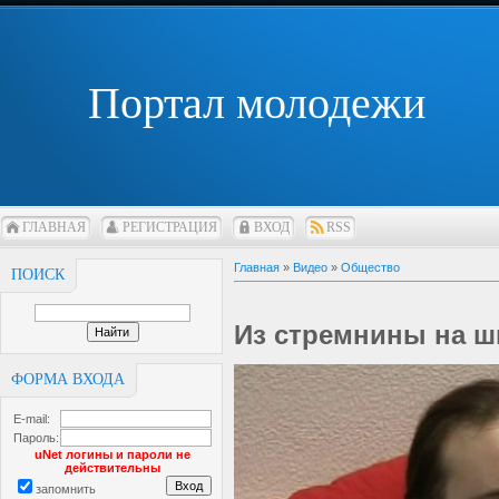
Портал молодежи
ГЛАВНАЯ
РЕГИСТРАЦИЯ
ВХОД
RSS
Главная
»
Видео
»
Общество
ПОИСК
Из стремнины на ш
ФОРМА ВХОДА
E-mail:
Пароль:
uNet логины и пароли не
действительны
запомнить