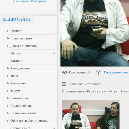
Забыл пароль
|
Регистрация
МЕНЮ САЙТА
Главная
Новости сайта
Доска объявлений
Маркет
Каталоги
Твой дневник
Просмотры
: 0
Инфоромантики
Тесты
Твои фото
Описание материала
:
Форум
Стихотворение «Русь святая». Читает Никол
Знакомства
Гадание флеш
Начни свой бизнес
Обои для рабочего стола
Сервис сайта