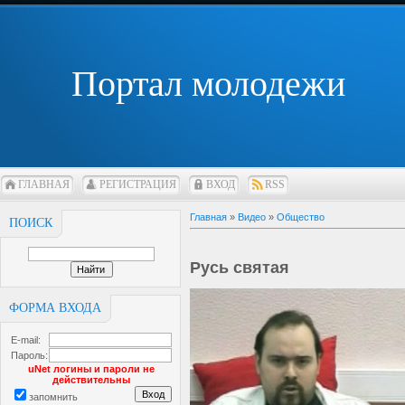
Портал молодежи
ГЛАВНАЯ
РЕГИСТРАЦИЯ
ВХОД
RSS
Главная
»
Видео
»
Общество
ПОИСК
Русь святая
ФОРМА ВХОДА
E-mail:
Пароль:
uNet логины и пароли не
действительны
запомнить