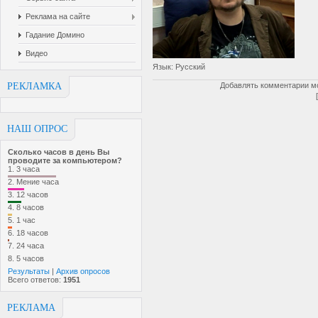
Реклама на сайте
Гадание Домино
Видео
Язык
: Русский
РЕКЛАМКА
Добавлять комментарии мо
НАШ ОПРОС
Сколько часов в день Вы
проводите за компьютером?
1.
3 часа
2.
Мение часа
3.
12 часов
4.
8 часов
5.
1 час
6.
18 часов
7.
24 часа
8.
5 часов
Результаты
|
Архив опросов
Всего ответов:
1951
РЕКЛАМА