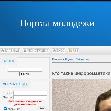
Портал молодежи
ГЛАВНАЯ
РЕГИСТРАЦИЯ
ВХОД
RSS
Главная
»
Видео
»
Общество
ПОИСК
Кто такие инфоромантики
ФОРМА ВХОДА
E-mail:
Пароль:
uNet логины и пароли не
действительны
запомнить